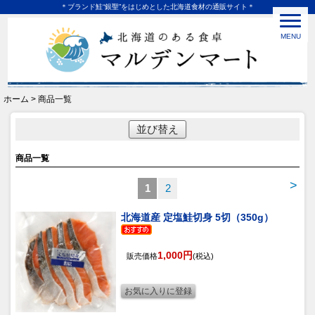
＊ブランド鮭“銀聖”をはじめとした北海道食材の通販サイト＊
MENU
ホーム > 商品一覧
並び替え
商品一覧
>
1
2
北海道産 定塩鮭切身 5切（350g）
1,000円
販売価格
(税込)