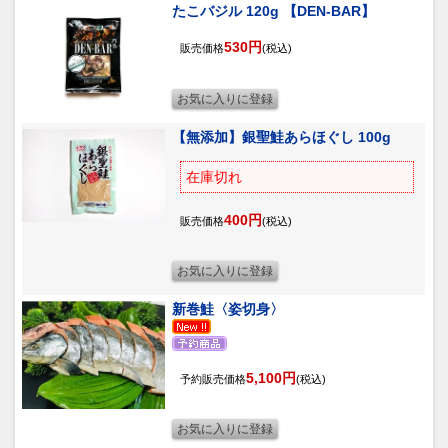
たこバジル 120g 【DEN-BAR】
530円
販売価格
(税込)
【無添加】
銀聖鮭あらほぐし 100g
在庫切れ
400円
販売価格
(税込)
新巻鮭〈姿切身〉
5,100円
予約販売価格
(税込)