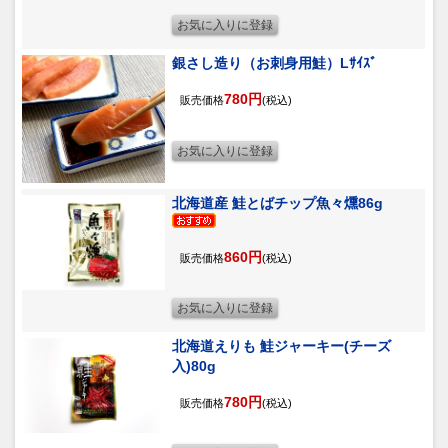
銀さし造り（お刺身用鮭）Lｻｲｽﾞ
780円
販売価格
(税込)
北海道産 鮭とばチップ魚々燻86g
860円
販売価格
(税込)
北海道えりも 鮭ジャーキー(チーズ
入)80g
780円
販売価格
(税込)