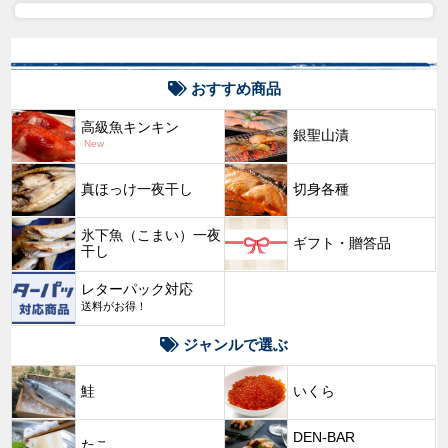
おすすめ商品
高級魚キンキン
銀聖山漬
New
真ほっけ一夜干し
切身各種
氷下魚（こまい）一夜
ギフト・贈答品
干し
レターパック対応
送料がお得！
ジャンルで選ぶ
鮭
いくら
DEN-BAR
たこ