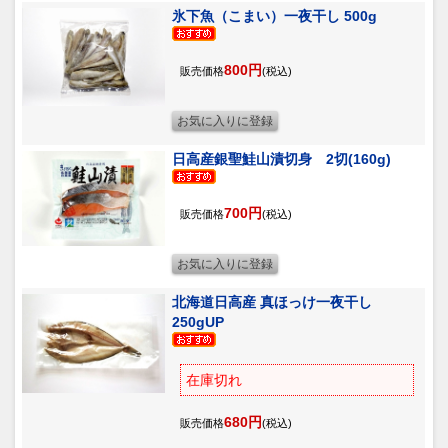
氷下魚（こまい）一夜干し 500g
800円
販売価格
(税込)
日高産銀聖鮭山漬切身 2切(160g)
700円
販売価格
(税込)
北海道日高産 真ほっけ一夜干し
250gUP
在庫切れ
680円
販売価格
(税込)