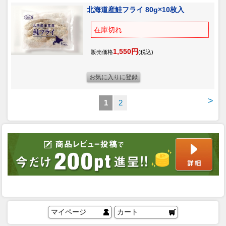
北海道産鮭フライ 80g×10枚入
在庫切れ
1,550円
販売価格
(税込)
>
1
2
マイページ
カート