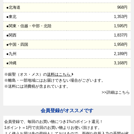
●北海道
968円
●東北
1,353円
●関東・信越・中部・北陸
1,595円
●関西
1,837円
●中国・四国
1,958円
●九州
2,189円
●沖縄
3,168円
※銀聖（オス・メス）の
送料はこちら
※離島・一部地域にはお届けできない場合がございます。
※送料には消費税が含まれています。
>>詳細はこちら
会員登録がオススメです
会員登録で、
毎回のお買い物につき1%のポイント還元！
1ポイント＝1円で次回のお買い物よりお使い頂けます。
よく使うお届け先の登録もしておけるので、面倒な住所入力の手間が省