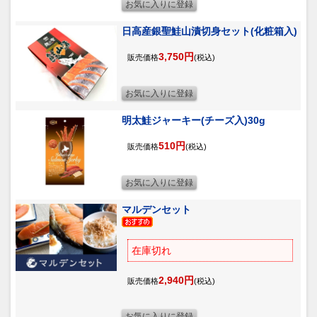
日高産銀聖鮭山漬切身セット(化粧箱入)
3,750円
販売価格
(税込)
明太鮭ジャーキー(チーズ入)30g
510円
販売価格
(税込)
マルデンセット
在庫切れ
2,940円
販売価格
(税込)