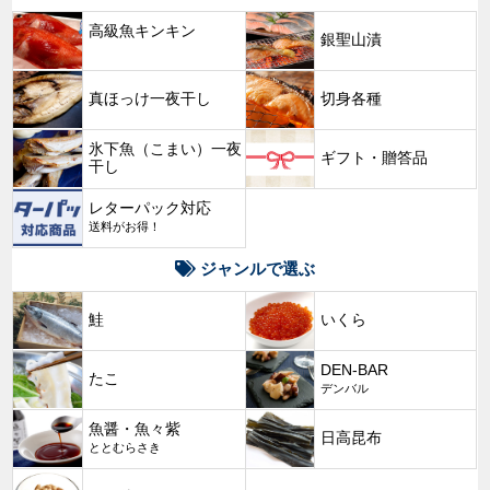
高級魚キンキン
銀聖山漬
New
真ほっけ一夜干し
切身各種
氷下魚（こまい）一夜
ギフト・贈答品
干し
レターパック対応
送料がお得！
ジャンルで選ぶ
鮭
いくら
DEN-BAR
たこ
デンバル
魚醤・魚々紫
日高昆布
ととむらさき