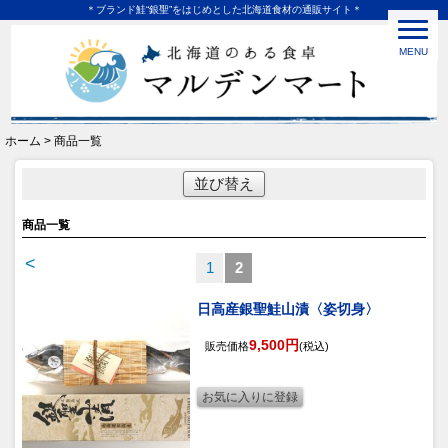
＊ブランド鮭“銀聖”をはじめとした北海道食材の通販サイト＊
MENU
ホーム > 商品一覧
並び替え
商品一覧
<
1
2
日高産銀聖鮭山漬〈姿切身〉
9,500円
販売価格
(税込)