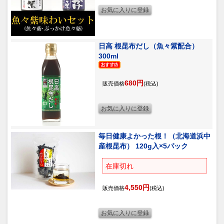
日高 根昆布だし（魚々紫配合）
300ml
680円
販売価格
(税込)
毎日健康よかった根！（北海道浜中
産根昆布） 120g入×5パック
在庫切れ
4,550円
販売価格
(税込)