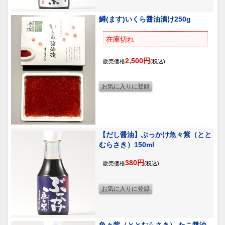
鱒(ます)いくら醤油漬け250g
在庫切れ
2,500円
販売価格
(税込)
【だし醤油】ぶっかけ魚々紫（とと
むらさき）150ml
380円
販売価格
(税込)