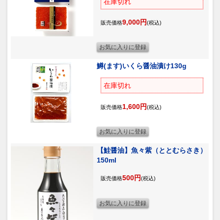
在庫切れ
9,000円
販売価格
(税込)
鱒(ます)いくら醤油漬け130g
在庫切れ
1,600円
販売価格
(税込)
【鮭醤油】魚々紫（ととむらさき）
150ml
500円
販売価格
(税込)