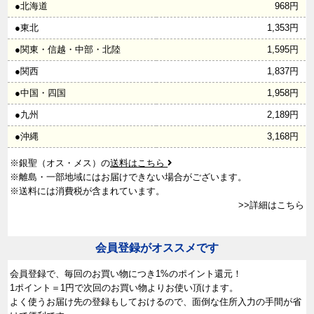
●北海道
968円
●東北
1,353円
●関東・信越・中部・北陸
1,595円
●関西
1,837円
●中国・四国
1,958円
●九州
2,189円
●沖縄
3,168円
※銀聖（オス・メス）の
送料はこちら
※離島・一部地域にはお届けできない場合がございます。
※送料には消費税が含まれています。
>>詳細はこちら
会員登録がオススメです
会員登録で、
毎回のお買い物につき1%のポイント還元！
1ポイント＝1円で次回のお買い物よりお使い頂けます。
よく使うお届け先の登録もしておけるので、面倒な住所入力の手間が省