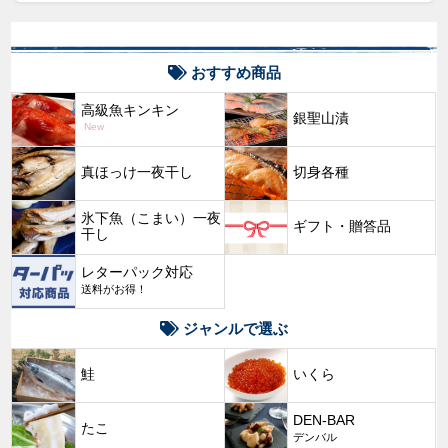
おすすめ商品
高級魚キンキン
銀聖山漬
New
真ほっけ一夜干し
切身各種
氷下魚（こまい）一夜
ギフト・贈答品
干し
レターパック対応
送料がお得！
ジャンルで選ぶ
鮭
いくら
DEN-BAR
たこ
デンバル