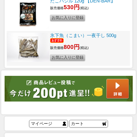
たこバジル 120g 【DEN-BAR】
530円
販売価格
(税込)
氷下魚（こまい）一夜干し 500g
800円
販売価格
(税込)
マイページ
カート