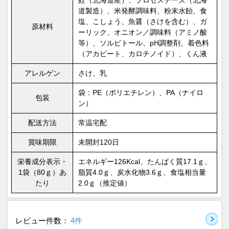
鮭（北海道産）、プロセスチーズ（北海
道製造）、米発酵調味料、粉末水飴、食
塩、こしょう、魚醤（さけを含む）、ガ
原材料
ーリック、オニオン／調味料（アミノ酸
等）、ソルビトール、pH調整剤、着色料
（アカビート、カロチノイド）、くん液
アレルゲン
さけ、乳
袋：PE（ポリエチレン）、PA（ナイロ
包装
ン）
配送方法
常温宅配
賞味期限
未開封120日
栄養成分表示・
エネルギー126Kcal、たんぱく質17.1ｇ、
1袋（80ｇ）あ
脂質4.0ｇ、炭水化物3.6ｇ、食塩相当量
たり
2.0ｇ（推定値）
レビュー件数：
4件