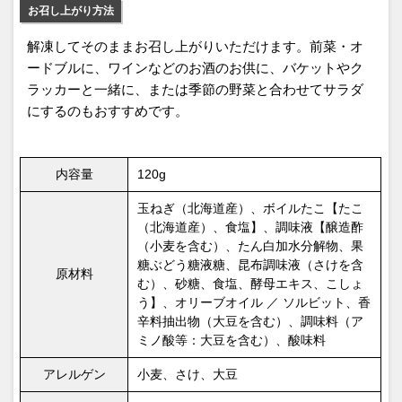
お召し上がり方法
解凍してそのままお召し上がりいただけます。前菜・オ
ードブルに、ワインなどのお酒のお供に、バケットやク
ラッカーと一緒に、または季節の野菜と合わせてサラダ
にするのもおすすめです。
内容量
120g
玉ねぎ（北海道産）、ボイルたこ【たこ
（北海道産）、食塩】、調味液【醸造酢
（小麦を含む）、たん白加水分解物、果
糖ぶどう糖液糖、昆布調味液（さけを含
原材料
む）、砂糖、食塩、酵母エキス、こしょ
う】、オリーブオイル ／ ソルビット、香
辛料抽出物（大豆を含む）、調味料（ア
ミノ酸等：大豆を含む）、酸味料
アレルゲン
小麦、さけ、大豆