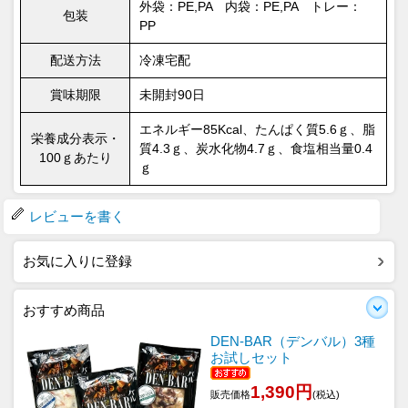
外袋：PE,PA 内袋：PE,PA トレー：
包装
PP
配送方法
冷凍宅配
賞味期限
未開封90日
エネルギー85Kcal、たんぱく質5.6ｇ、脂
栄養成分表示・
質4.3ｇ、炭水化物4.7ｇ、食塩相当量0.4
100ｇあたり
ｇ
レビューを書く
お気に入りに登録
おすすめ商品
DEN-BAR（デンバル）3種
お試しセット
1,390円
販売価格
(税込)