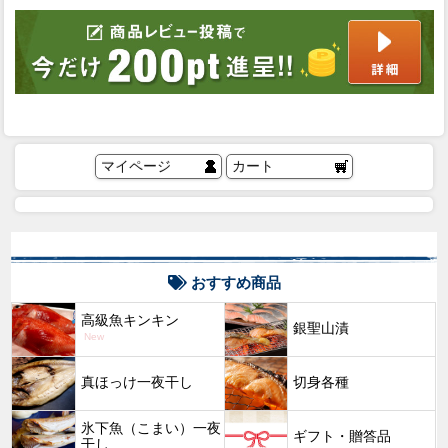
マイページ
カート
おすすめ商品
高級魚キンキン
銀聖山漬
New
真ほっけ一夜干し
切身各種
氷下魚（こまい）一夜
ギフト・贈答品
干し