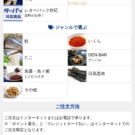
レターパック対応
送料がお得！
ジャンルで選ぶ
鮭
いくら
DEN-BAR
たこ
デンバル
魚醤・魚々紫
日高昆布
ととむらさき
その他
ご注文方法
ご注文はインターネットまたはお電話で承ります。
※「ポイント還元」と「クレジットカード払い」はインターネットでの
ご注文限定となります。