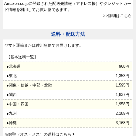
Amazon.co.jpに登録された配送先情報（アドレス帳）やクレジットカー
ド情報を利用してお買い物できます。
>>詳細はこちら
送料・配送方法
ヤマト運輸または佐川急便でお届けします。
【基本送料一覧】
●北海道
968円
●東北
1,353円
●関東・信越・中部・北陸
1,595円
●関西
1,837円
●中国・四国
1,958円
●九州
2,189円
●沖縄
3,168円
※銀聖（オス・メス）の
送料はこちら