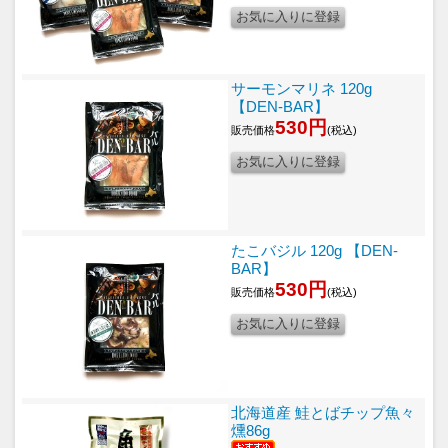
サーモンマリネ 120g
【DEN-BAR】
530円
販売価格
(税込)
たこバジル 120g 【DEN-
BAR】
530円
販売価格
(税込)
北海道産 鮭とばチップ魚々
燻86g