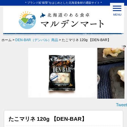
＊ブランド鮭“銀聖”をはじめとした北海道食材の通販サイト＊
MENU
ホーム >
DEN-BAR（デンバル）商品
> たこマリネ 120g 【DEN-BAR】
Tweet
たこマリネ 120g 【DEN-BAR】