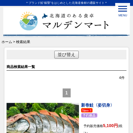
＊ブランド鮭“銀聖”をはじめとした北海道食材の通販サイト＊
MENU
ホーム > 検索結果
並び替え
商品検索結果一覧
4
件
1
新巻鮭〈姿切身〉
5,100円
予約販売価格
(税