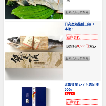
込)
日高産銀聖鮭山漬〈一
本物〉
在庫切れ
8,500円
販売価格
(税込)
北海道産 いくら醤油漬
500g
在庫切れ