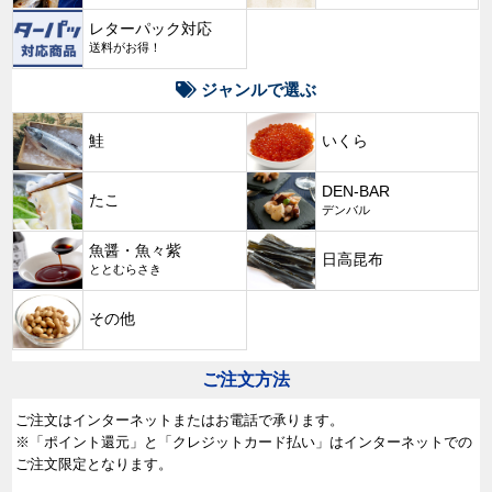
レターパック対応
送料がお得！
ジャンルで選ぶ
鮭
いくら
DEN-BAR
たこ
デンバル
魚醤・魚々紫
日高昆布
ととむらさき
その他
ご注文方法
ご注文はインターネットまたはお電話で承ります。
※「ポイント還元」と「クレジットカード払い」はインターネットでの
ご注文限定となります。