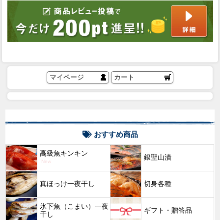
マイページ
カート
おすすめ商品
高級魚キンキン
銀聖山漬
New
真ほっけ一夜干し
切身各種
氷下魚（こまい）一夜
ギフト・贈答品
干し