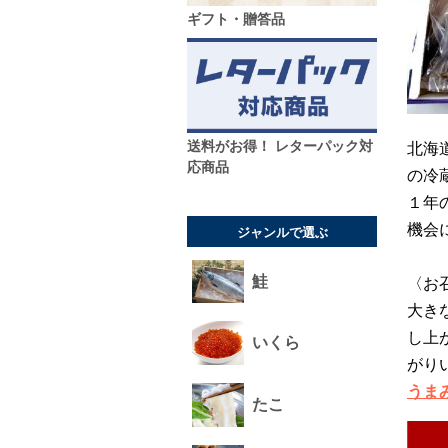
ギフト・贈答品
送料がお得！ レターパック対
北海
応商品
の冷
１年
機会
ジャンルで選ぶ
鮭
〈お
大き
し上
いくら
がり
うま
たこ