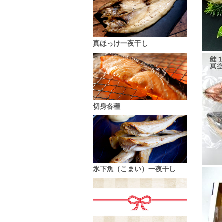
真ほっけ一夜干し
切身各種
氷下魚（こまい）一夜干し