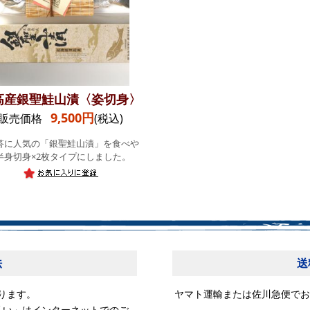
高産銀聖鮭山漬〈姿切身〉
9,500円
販売価格
(税込)
答に人気の「銀聖鮭山漬」を食べや
半身切身×2枚タイプにしました。
法
送
ります。
ヤマト運輸または佐川急便でお
払い」はインターネットでのご