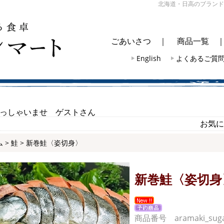
北海道・日高のブランド
ごあいさつ
｜
商品一覧
English
よくあるご質
っしゃいませ ゲストさん
お気に
ム
>
鮭
> 新巻鮭〈姿切身〉
新巻鮭〈姿切身
商品番号 aramaki_suga