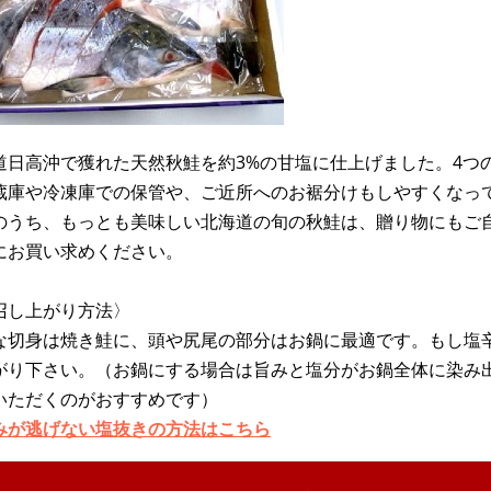
道日高沖で獲れた天然秋鮭を約3%の甘塩に仕上げました。4つ
蔵庫や冷凍庫での保管や、ご近所へのお裾分けもしやすくなっ
のうち、もっとも美味しい北海道の旬の秋鮭は、贈り物にもご
にお買い求めください。
召し上がり方法〉
な切身は焼き鮭に、頭や尻尾の部分はお鍋に最適です。もし塩
がり下さい。（お鍋にする場合は旨みと塩分がお鍋全体に染み
いただくのがおすすめです）
みが逃げない塩抜きの方法はこちら