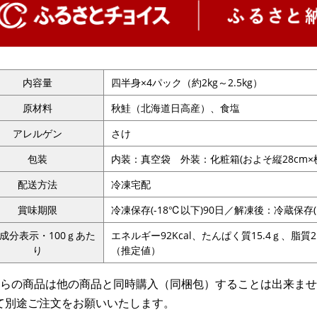
内容量
四半身×4パック（約2kg～2.5kg）
原材料
秋鮭（北海道日高産）、食塩
アレルゲン
さけ
包装
内装：真空袋 外装：化粧箱(およそ縦28cm×横42
配送方法
冷凍宅配
賞味期限
冷凍保存(-18℃以下)90日／解凍後：冷蔵保存(
成分表示・100ｇあた
エネルギー92Kcal、たんぱく質15.4ｇ、脂質
り
（推定値）
ちらの商品は他の商品と同時購入（同梱包）することは出来ま
て別途ご注文をお願いいたします。