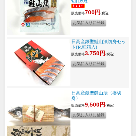
切(160g)
700円
販売価格
(税込)
日高産銀聖鮭山漬切身セッ
ト(化粧箱入)
3,750円
販売価格
(税込)
日高産銀聖鮭山漬〈姿切
身〉
9,500円
販売価格
(税込)