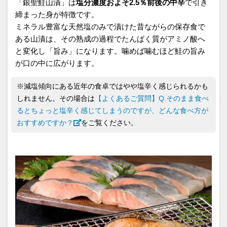
「銀聖鮭山漬」は
塩分濃度およそ2.5％前後の中辛
で引き
締まった身が特徴です。
ミネラル豊富な天然塩のみで漬けた昔ながらの保存食で
ある山漬は、その熟成の過程でたんぱく質がアミノ酸へ
と変化し「旨み」になります。噛めば噛むほど鮭の旨み
が口の中に広がります。
※減塩傾向にある近年の食卓ではやや塩辛く感じられるかも
しれません。その場合は
【よくあるご質問】Q.そのまま食べ
るとちょっと塩辛く感じてしまうのですが、どんな食べ方が
おすすめですか？
をご覧ください。