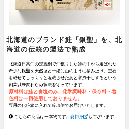
北海道のブランド鮭「銀聖」を、北
海道の伝統の製法で熟成
北海道日高沖の定置網で沖獲りした鮭の中から選ばれた
希少な
銀聖
を天然塩と一緒に山のように積み上げ、重石
を載せてじっくりと塩蔵させたあと寒風干しするという
創業以来変わらぬ製法を守っています。
原材料は鮭と食塩のみ、化学調味料・保存料・着
色料は一切使用しておりません。
専用の化粧箱に入れて冷凍便でお届けいたします。
こちらの商品は一本物です。
姿切身
もございます。