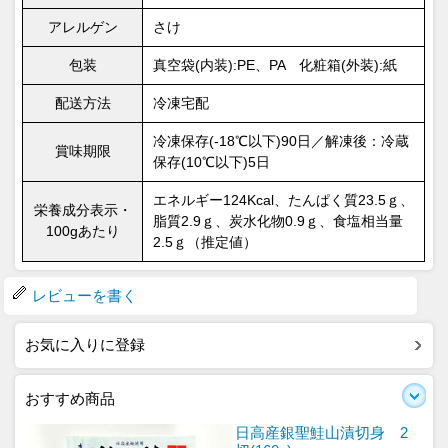
アレルゲン
さけ
包装
真空袋(内装):PE、PA 化粧箱(外装):紙
配送方法
冷凍宅配
冷凍保存(-18℃以下)90日／解凍後：冷蔵
賞味期限
保存(10℃以下)5日
エネルギー124Kcal、たんぱく質23.5ｇ、
栄養成分表示・
脂質2.9ｇ、炭水化物0.9ｇ、食塩相当量
100gあたり
2.5ｇ（推定値）
レビューを書く
お気に入りに登録
おすすめ商品
日高産銀聖鮭山漬切身 2