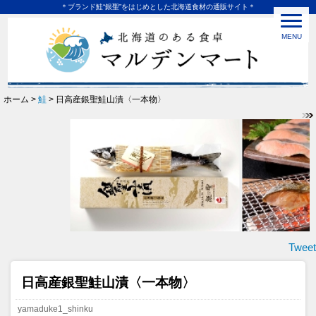
＊ブランド鮭“銀聖”をはじめとした北海道食材の通販サイト＊
MENU
ホーム >
鮭
> 日高産銀聖鮭山漬〈一本物〉
Tweet
日高産銀聖鮭山漬〈一本物〉
yamaduke1_shinku