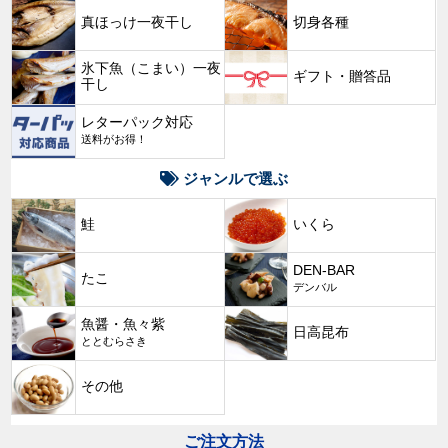
真ほっけ一夜干し
切身各種
氷下魚（こまい）一夜
ギフト・贈答品
干し
レターパック対応
送料がお得！
ジャンルで選ぶ
鮭
いくら
DEN-BAR
たこ
デンバル
魚醤・魚々紫
日高昆布
ととむらさき
その他
ご注文方法