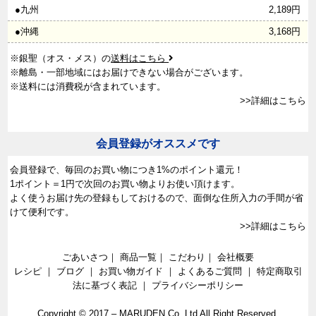
●九州
2,189円
●沖縄
3,168円
※銀聖（オス・メス）の
送料はこちら
※離島・一部地域にはお届けできない場合がございます。
※送料には消費税が含まれています。
>>詳細はこちら
会員登録がオススメです
会員登録で、
毎回のお買い物につき1%のポイント還元！
1ポイント＝1円で次回のお買い物よりお使い頂けます。
よく使うお届け先の登録もしておけるので、面倒な住所入力の手間が省
けて便利です。
>>詳細はこちら
ごあいさつ
｜
商品一覧
｜
こだわり
｜
会社概要
レシピ
｜
ブログ
｜
お買い物ガイド
｜
よくあるご質問
｜
特定商取引
法に基づく表記
｜
プライバシーポリシー
Copyright © 2017 –
MARUDEN Co.,Ltd All Right Reserved.