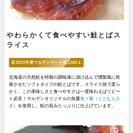
やわらかくて食べやすい鮭とばス
ライス
2021年度マルデンマート売上NO.1
北海道の天然鮭を特製の調味液に漬け込んで燻製風に乾
燥させたソフトタイプの鮭とばです。スライス状で柔ら
かく、この美味しさと食べやすさは一度味わえばリピー
ト必至！マルデンオリジナルの魚醤
魚々紫（ととむらさ
き）
を使用し、鮭の旨みたっぷりに仕上げています。