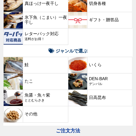
真ほっけ一夜干し
切身各種
氷下魚（こまい）一夜
ギフト・贈答品
干し
レターパック対応
送料がお得！
ジャンルで選ぶ
鮭
いくら
DEN-BAR
たこ
デンバル
魚醤・魚々紫
日高昆布
ととむらさき
その他
ご注文方法