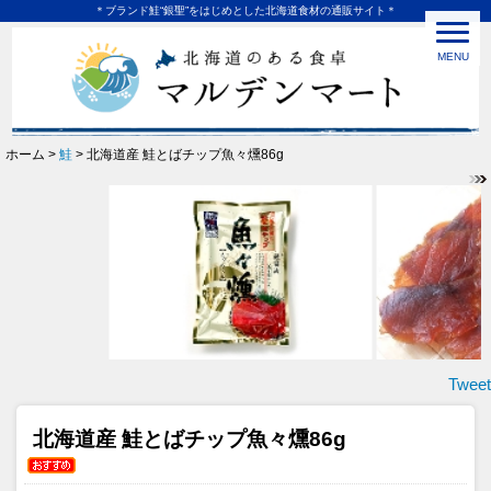
＊ブランド鮭“銀聖”をはじめとした北海道食材の通販サイト＊
MENU
ホーム >
鮭
> 北海道産 鮭とばチップ魚々燻86g
Tweet
北海道産 鮭とばチップ魚々燻86g