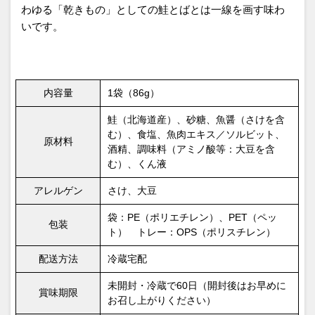
わゆる「乾きもの」としての鮭とばとは一線を画す味わ
いです。
内容量
1袋（86g）
鮭（北海道産）、砂糖、魚醤（さけを含
む）、食塩、魚肉エキス／ソルビット、
原材料
酒精、調味料（アミノ酸等：大豆を含
む）、くん液
アレルゲン
さけ、大豆
袋：PE（ポリエチレン）、PET（ペッ
包装
ト） トレー：OPS（ポリスチレン）
配送方法
冷蔵宅配
未開封・冷蔵で60日（開封後はお早めに
賞味期限
お召し上がりください）