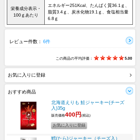
エネルギー251Kcal、たんぱく質36.1ｇ、
栄養成分表示・
脂質3.4ｇ、炭水化物19.1ｇ、食塩相当量
100ｇあたり
6.8ｇ
レビュー件数：
6件
この商品の平均評価：
5.00
お気に入りに登録
おすすめ商品
北海道えりも 鮭ジャーキー(チーズ
入)35g
400円
販売価格
(税込)
鱈(たら)ジャーキー（チーズ入）