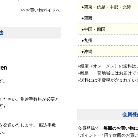
●関東・信越・中部・北陸
>>お買い物ガイドへ
●関西
●中国・四国
法
●九州
●沖縄
※銀聖（オス・メス）の
送料は
※離島・一部地域にはお届けで
※送料には消費税が含まれてい
す。
ください。別途手数料が必要と
可）
会員登
を発送いたします。 振込手数
会員登録で、
毎回のお買い物に
い。
1ポイント＝1円で次回のお買