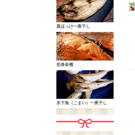
真ほっけ一夜干し
切身各種
氷下魚（こまい）一夜干し