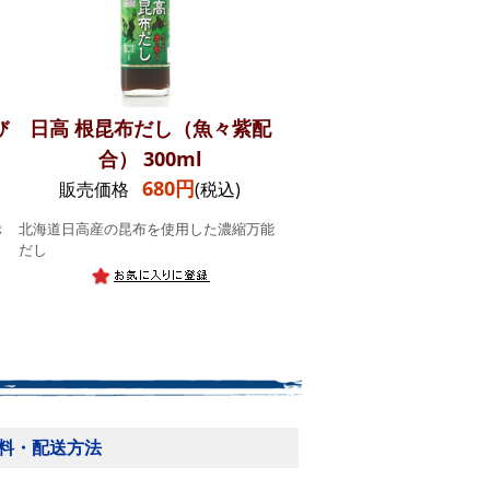
び
日高 根昆布だし（魚々紫配
合） 300ml
680円
販売価格
(税込)
ぷ
北海道日高産の昆布を使用した濃縮万能
だし
料・配送方法