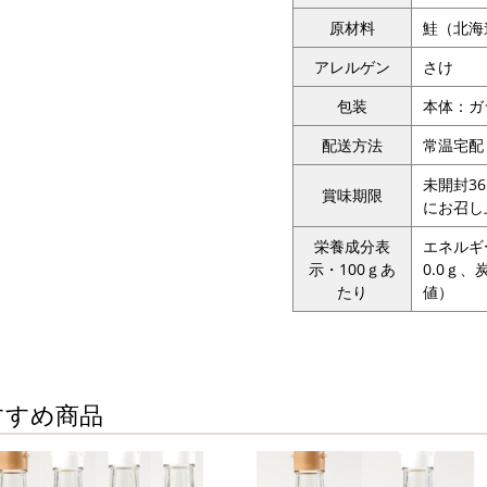
原材料
鮭（北海
アレルゲン
さけ
包装
本体：ガ
配送方法
常温宅配
未開封3
賞味期限
にお召し
栄養成分表
エネルギー
示・100ｇあ
0.0ｇ、
たり
値）
すすめ商品