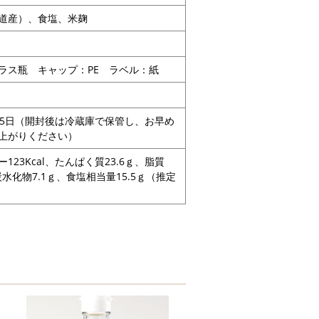
道産）、食塩、米麹
ラス瓶 キャップ：PE ラベル：紙
65日（開封後は冷蔵庫で保管し、お早め
上がりください）
123Kcal、たんぱく質23.6ｇ、脂質
炭水化物7.1ｇ、食塩相当量15.5ｇ（推定