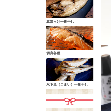
真ほっけ一夜干し
切身各種
氷下魚（こまい）一夜干し