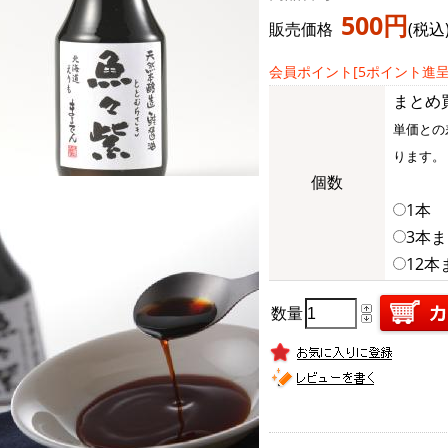
500円
販売価格
(税込
会員ポイント[5ポイント進呈
まとめ
単価との
ります。
個数
1本 
3本ま
12本
数量