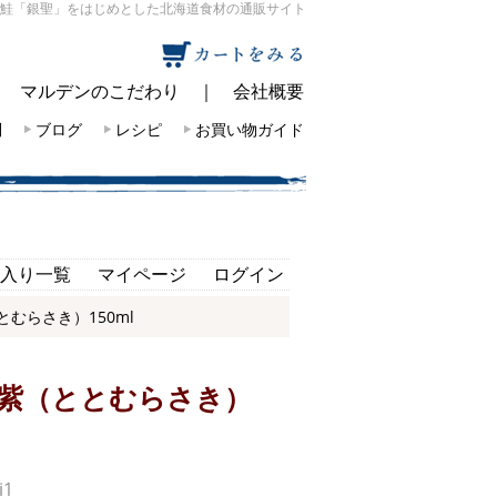
鮭「銀聖」をはじめとした北海道食材の通販サイト
｜
マルデンのこだわり
｜
会社概要
問
ブログ
レシピ
お買い物ガイド
入り一覧
マイページ
ログイン
むらさき）150ml
紫（ととむらさき）
i1