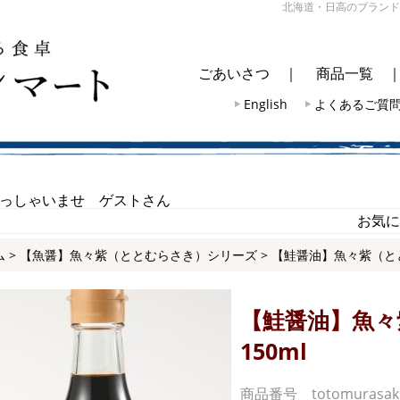
北海道・日高のブランド
ごあいさつ
｜
商品一覧
English
よくあるご質
っしゃいませ ゲストさん
お気に
ム
>
【魚醤】魚々紫（ととむらさき）シリーズ
> 【鮭醤油】魚々紫（とと
【鮭醤油】魚々
150ml
商品番号 totomurasak