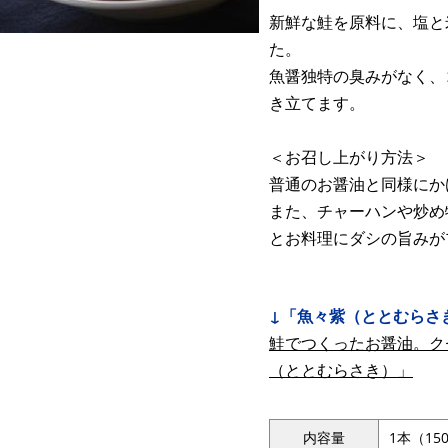
新鮮な鮭を原料に、塩と
た。
魚醤独特の臭みがなく、
き立てます。
＜お召し上がり方法＞
普通のお醤油と同様にか
また、チャーハンや炒め
とお料理にダシの旨みが
↓「魚々紫（ととむらさ
鮭でつくったお醤油。ク
（ととむらさき）」
内容量
1本（15