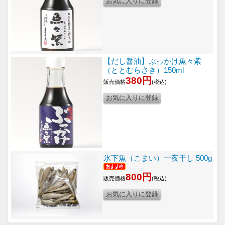
【だし醤油】ぶっかけ魚々紫
（ととむらさき）150ml
380円
販売価格
(税込)
氷下魚（こまい）一夜干し 500g
800円
販売価格
(税込)