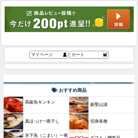
マイページ
カート
おすすめ商品
高級魚キンキン
銀聖山漬
New
真ほっけ一夜干し
切身各種
氷下魚（こまい）一夜
ギフト・贈答品