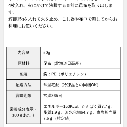
4枚入れ、火にかけて沸騰する直前に昆布を取り出しま
す。
鰹節15gを入れて火を止め、こし器や布巾で漉してからお
料理にお使いください。
内容量
50g
原材料
昆布（北海道日高産）
包装
袋：PE（ポリエチレン）
配送方法
常温宅配（冷凍品との同梱OK）
賞味期限
常温365日
エネルギー153Kcal、たんぱく質7.7ｇ、
栄養成分表示・
脂質1.9ｇ、炭水化物64.7ｇ、食塩相当量
100ｇあたり
7.6ｇ（推定値）