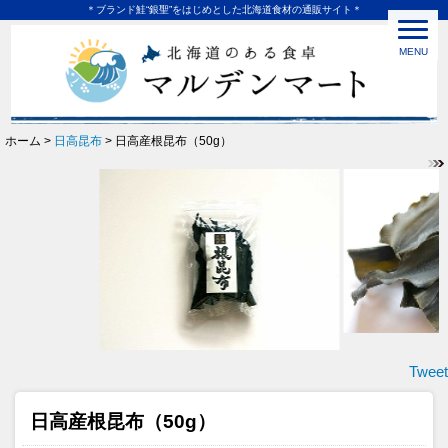
＊ブランド鮭“銀聖”をはじめとした北海道食材の通販サイト＊
MENU
ホーム >
日高昆布
> 日高産根昆布（50g）
Tweet
日高産根昆布（50g）