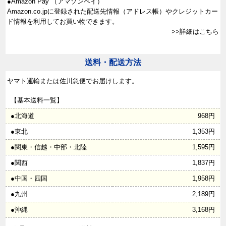
●Amazon Pay （アマゾンペイ）
Amazon.co.jpに登録された配送先情報（アドレス帳）やクレジットカー
ド情報を利用してお買い物できます。
>>詳細はこちら
送料・配送方法
ヤマト運輸または佐川急便でお届けします。
【基本送料一覧】
●北海道
968円
●東北
1,353円
●関東・信越・中部・北陸
1,595円
●関西
1,837円
●中国・四国
1,958円
●九州
2,189円
●沖縄
3,168円