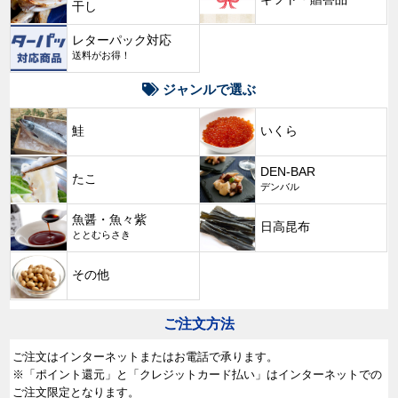
干し
レターパック対応
送料がお得！
ジャンルで選ぶ
鮭
いくら
DEN-BAR
たこ
デンバル
魚醤・魚々紫
日高昆布
ととむらさき
その他
ご注文方法
ご注文はインターネットまたはお電話で承ります。
※「ポイント還元」と「クレジットカード払い」はインターネットでの
ご注文限定となります。