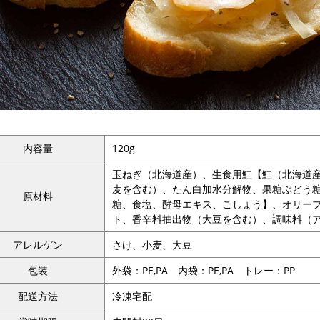
内容量
120g
玉ねぎ（北海道産）、生食用鮭【鮭（北海道
麦を含む）、たん白加水分解物、果糖ぶどう
原材料
糖、食塩、酵母エキス、こしょう】、オリーブ
ト、香辛料抽出物（大豆を含む）、調味料（
アレルゲン
さけ、小麦、大豆
包装
外袋：PE,PA 内袋：PE,PA トレー：PP
配送方法
冷凍宅配