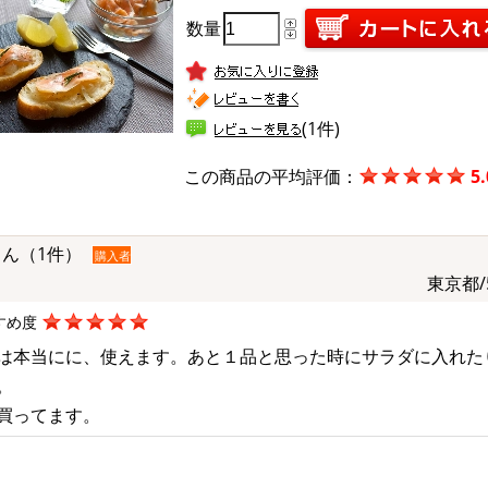
数量
(1件)
この商品の平均評価：
5.
さん（1件）
購入者
東京都/
すめ度
は本当にに、使えます。あと１品と思った時にサラダに入れた
。
買ってます。