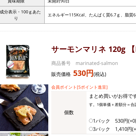
賞味期限
未開封90日
成分表示・100ｇあた
エネルギー115Kcal、たんぱく質6.7ｇ、脂質
り
サーモンマリネ 120g 【
商品番号 marinated-salmon
530円
販売価格
(税込)
会員ポイント[5ポイント進呈]
まとめ買いがお得で
す。1個単価＋差額分＝合
個数
1パック 530円(+0
3パック 1,410円(+