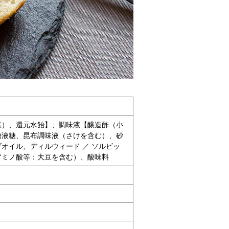
産）、還元水飴】、調味液【醸造酢（小
糖液糖、昆布調味液（さけを含む）、砂
オイル、ディルウィード ／ ソルビッ
アミノ酸等：大豆を含む）、酸味料