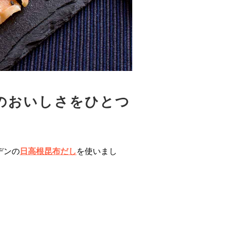
のおいしさをひとつ
デンの
日高根昆布だし
を使いまし
。