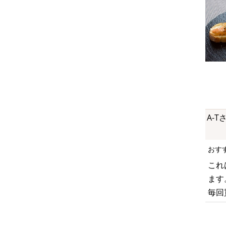
A-T
おす
これ
ます
毎回