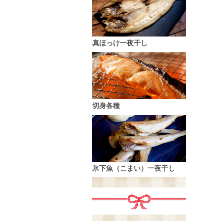
真ほっけ一夜干し
切身各種
氷下魚（こまい）一夜干し