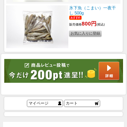
氷下魚（こまい）一夜干
し 500g
800円
販売価格
(税込)
マイページ
カート