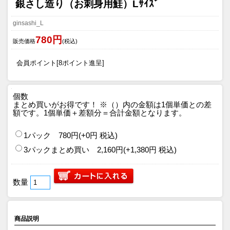
銀さし造り（お刺身用鮭）Lｻｲｽﾞ
ginsashi_L
780円
販売価格
(税込)
会員ポイント[8ポイント進呈]
個数
まとめ買いがお得です！
※（）内の金額は1個単価との差
額です。1個単価＋差額分＝合計金額となります。
1パック 780円(+0円 税込)
3パックまとめ買い 2,160円(+1,380円 税込)
数量
商品説明