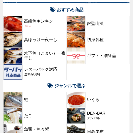
おすすめ商品
高級魚キンキン
銀聖山漬
New
真ほっけ一夜干し
切身各種
氷下魚（こまい）一夜
ギフト・贈答品
干し
レターパック対応
送料がお得！
ジャンルで選ぶ
鮭
いくら
DEN-BAR
たこ
デンバル
魚醤・魚々紫
日高昆布