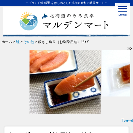
＊ブランド鮭“銀聖”をはじめとした北海道食材の通販サイト＊
MENU
ホーム >
鮭
>
その他
> 銀さし造り（お刺身用鮭）Lｻｲｽﾞ
Tweet