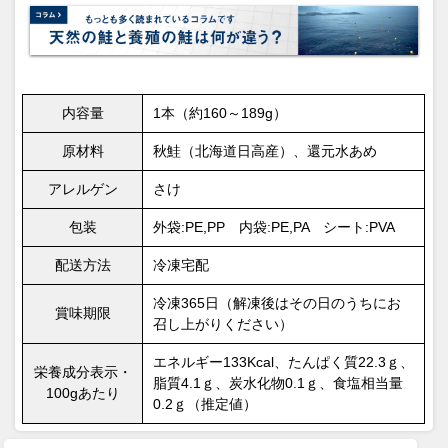
内容量
1本（約160～189g）
原材料
秋鮭（北海道日高産）、還元水あめ
アレルゲン
さけ
包装
外袋:PE,PP 内袋:PE,PA シート:PVA
配送方法
冷凍宅配
冷凍365日（解凍後はその日のうちにお
賞味期限
召し上がりください）
エネルギー133Kcal、たんぱく質22.3ｇ、
栄養成分表示・
脂質4.1ｇ、炭水化物0.1ｇ、食塩相当量
100gあたり
0.2ｇ（推定値）