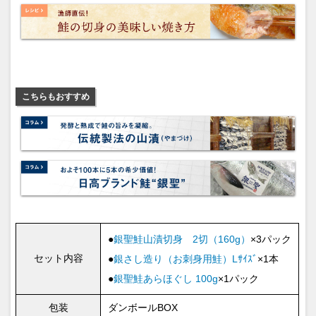
こちらもおすすめ
●
銀聖鮭山漬切身 2切（160g）
×3パック
セット内容
●
銀さし造り（お刺身用鮭）Lｻｲｽﾞ
×1本
●
銀聖鮭あらほぐし 100g
×1パック
包装
ダンボールBOX