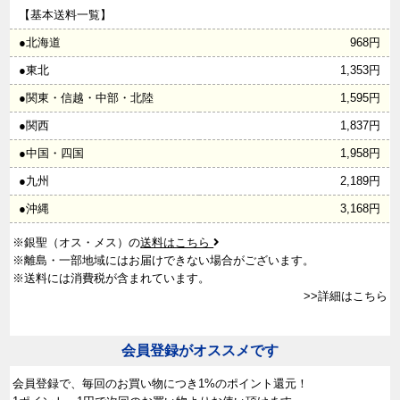
【基本送料一覧】
●北海道
968円
●東北
1,353円
●関東・信越・中部・北陸
1,595円
●関西
1,837円
●中国・四国
1,958円
●九州
2,189円
●沖縄
3,168円
※銀聖（オス・メス）の
送料はこちら
※離島・一部地域にはお届けできない場合がございます。
※送料には消費税が含まれています。
>>詳細はこちら
会員登録がオススメです
会員登録で、
毎回のお買い物につき1%のポイント還元！