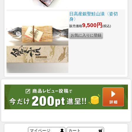
日高産銀聖鮭山漬〈姿切
身〉
9,500円
販売価格
(税込)
マイページ
カート