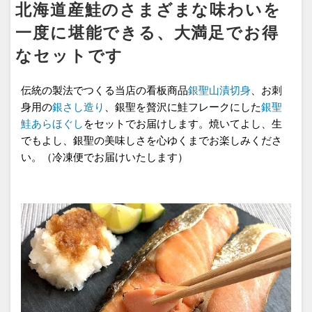
北海道産鮭のさまざまな味わいを
一度に堪能できる、大満足でお得
なセットです
伝統の製法でつくる当店の看板商品
銀聖山漬切身
、お刺
身用の
銀さし造り
、銀聖を贅沢に鮭フレークにした
銀聖
鮭あらほぐし
をセットでお届けします。焼いてよし、生
でもよし、銀聖の美味しさを心ゆくまでお楽しみくださ
い。（冷凍便でお届けいたします）