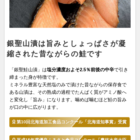
銀聖山漬は旨みとしょっぱさが凝
縮された昔ながらの鮭です
「銀聖鮭山漬」は
塩分濃度およそ2.5％前後の中辛
で引き
締まった身が特徴です。
ミネラル豊富な天然塩のみで漬けた昔ながらの保存食で
ある山漬は、その熟成の過程でたんぱく質がアミノ酸へ
と変化し「旨み」になります。噛めば噛むほど鮭の旨み
が口の中に広がります。
第10回北海道加工食品コンクール「北海道知事賞」受賞