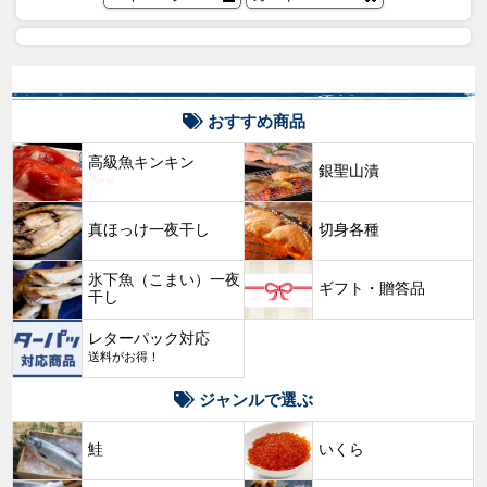
おすすめ商品
高級魚キンキン
銀聖山漬
New
真ほっけ一夜干し
切身各種
氷下魚（こまい）一夜
ギフト・贈答品
干し
レターパック対応
送料がお得！
ジャンルで選ぶ
鮭
いくら