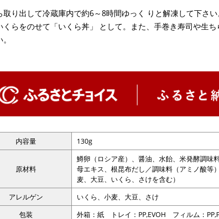
ら取り出して冷蔵庫内で約6～8時間ゆっく りと解凍して下さ
いくらをのせて「いくら丼」 として。また、手巻き寿司や生ち
い。
内容量
130g
鱒卵（ロシア産）、醤油、水飴、米発酵調味
原材料
母エキス、根昆布だし／調味料（アミノ酸等）
麦、大豆、いくら、さけを含む）
アレルゲン
いくら、小麦、大豆、さけ
包装
外箱：紙 トレイ：PP,EVOH フィルム：PP,P