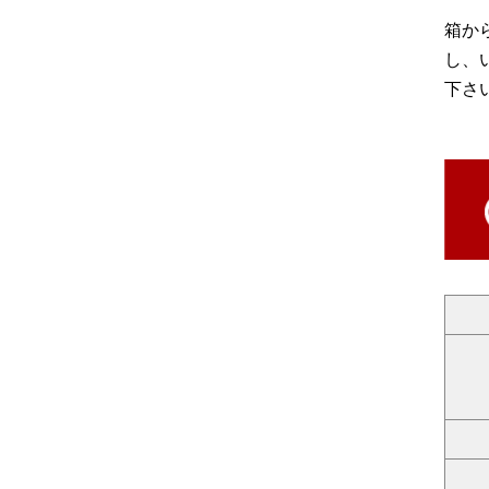
箱か
し、
下さ