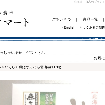
北海道・日高のブランド
ごあいさつ
｜
商品一覧
English
よくあるご質
っしゃいませ ゲストさん
お気に
ム
>
いくら
> 鱒(ます)いくら醤油漬け130g