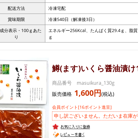
配送方法
冷凍宅配
賞味期限
冷凍540日（解凍後3日）
成分表示・100ｇあた
エネルギー256Kcal、たんぱく質29.4ｇ、脂質
り
ｇ
鱒(ます)いくら醤油漬け1
商品番号 masuikura_130g
1,600円
販売価格
(税込)
会員ポイント[16ポイント進呈]
申し訳ございません。ただいま在庫が