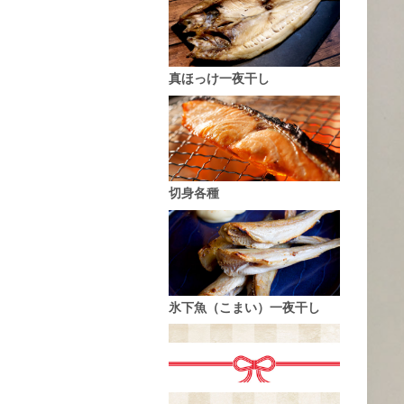
真ほっけ一夜干し
切身各種
氷下魚（こまい）一夜干し