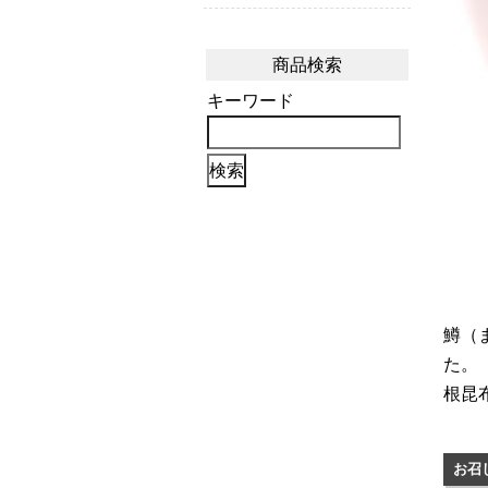
商品検索
キーワード
鱒（
た。
根昆
お召