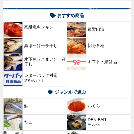
おすすめ商品
高級魚キンキン
銀聖山漬
New
真ほっけ一夜干し
切身各種
氷下魚（こまい）一夜
ギフト・贈答品
干し
レターパック対応
送料がお得！
ジャンルで選ぶ
鮭
いくら
DEN-BAR
たこ
デンバル