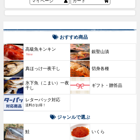
マイページ
カート
おすすめ商品
高級魚キンキン
銀聖山漬
New
真ほっけ一夜干し
切身各種
氷下魚（こまい）一夜
ギフト・贈答品
干し
レターパック対応
送料がお得！
ジャンルで選ぶ
鮭
いくら