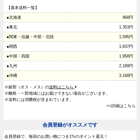
【基本送料一覧】
●北海道
968円
●東北
1,353円
●関東・信越・中部・北陸
1,595円
●関西
1,837円
●中国・四国
1,958円
●九州
2,189円
●沖縄
3,168円
※銀聖（オス・メス）の
送料はこちら
※離島・一部地域にはお届けできない場合がございます。
※送料には消費税が含まれています。
>>詳細はこちら
会員登録がオススメです
会員登録で、
毎回のお買い物につき1%のポイント還元！