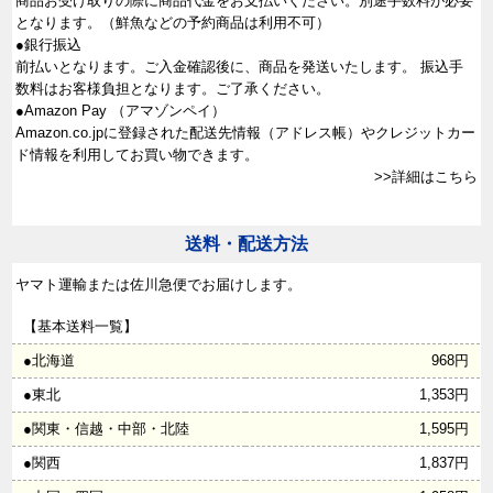
商品お受け取りの際に商品代金をお支払いください。別途手数料が必要
となります。（鮮魚などの予約商品は利用不可）
●銀行振込
前払いとなります。ご入金確認後に、商品を発送いたします。 振込手
数料はお客様負担となります。ご了承ください。
●Amazon Pay （アマゾンペイ）
Amazon.co.jpに登録された配送先情報（アドレス帳）やクレジットカー
ド情報を利用してお買い物できます。
>>詳細はこちら
送料・配送方法
ヤマト運輸または佐川急便でお届けします。
【基本送料一覧】
●北海道
968円
●東北
1,353円
●関東・信越・中部・北陸
1,595円
●関西
1,837円