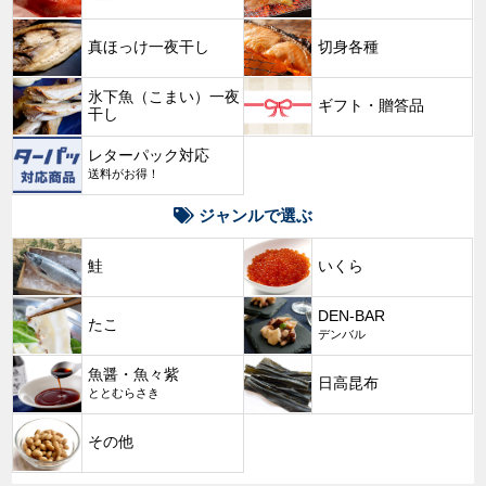
真ほっけ一夜干し
切身各種
氷下魚（こまい）一夜
ギフト・贈答品
干し
レターパック対応
送料がお得！
ジャンルで選ぶ
鮭
いくら
DEN-BAR
たこ
デンバル
魚醤・魚々紫
日高昆布
ととむらさき
その他