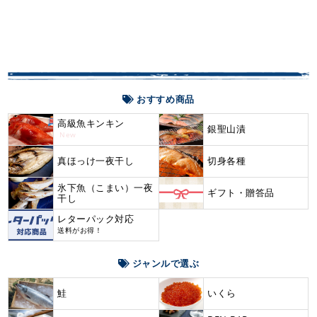
おすすめ商品
高級魚キンキン
銀聖山漬
New
真ほっけ一夜干し
切身各種
氷下魚（こまい）一夜
ギフト・贈答品
干し
レターパック対応
送料がお得！
ジャンルで選ぶ
鮭
いくら