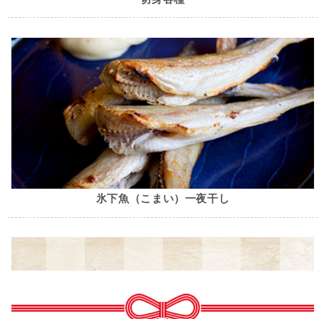
氷下魚（こまい）一夜干し