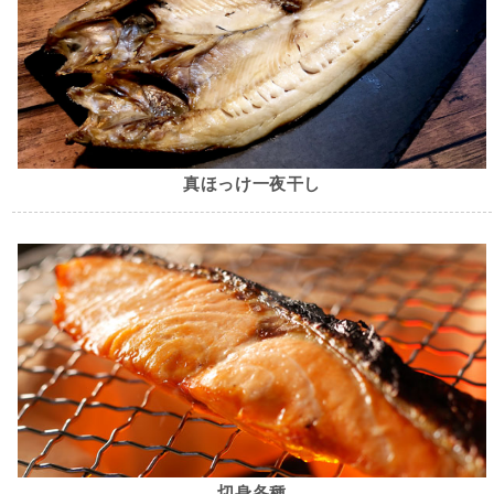
真ほっけ一夜干し
切身各種