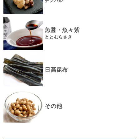
デンバル
魚醤・魚々紫
ととむらさき
日高昆布
その他