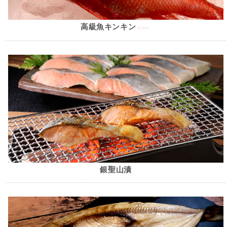
高級魚キンキン
New
銀聖山漬