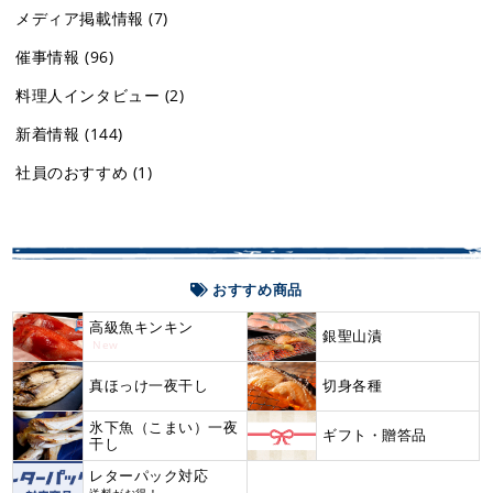
メディア掲載情報
(7)
催事情報
(96)
料理人インタビュー
(2)
新着情報
(144)
社員のおすすめ
(1)
おすすめ商品
高級魚キンキン
銀聖山漬
New
真ほっけ一夜干し
切身各種
氷下魚（こまい）一夜
ギフト・贈答品
干し
レターパック対応