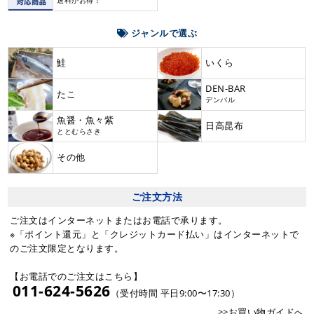
送料がお得！
ジャンルで選ぶ
鮭
いくら
DEN-BAR
たこ
デンバル
魚醤・魚々紫
日高昆布
ととむらさき
その他
ご注文方法
ご注文はインターネットまたはお電話で承ります。
※「ポイント還元」と「クレジットカード払い」はインターネットで
のご注文限定となります。
【お電話でのご注文はこちら】
011-624-5626
（受付時間 平日9:00〜17:30）
>>お買い物ガイドへ