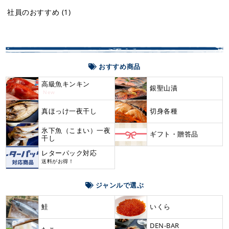
社員のおすすめ
(1)
おすすめ商品
高級魚キンキン
銀聖山漬
New
真ほっけ一夜干し
切身各種
氷下魚（こまい）一夜
ギフト・贈答品
干し
レターパック対応
送料がお得！
ジャンルで選ぶ
鮭
いくら
DEN-BAR