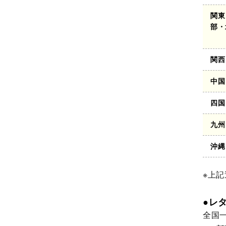
関東
部・
関西
中国
四国
九州
沖縄
※上
●レ
全国一