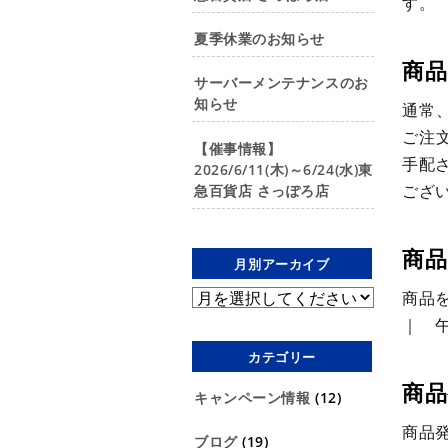
す。
夏季休業のお知らせ
商
サーバーメンテナンスのお
知らせ
通常
ご注
【催事情報】
手配
2026/6/11(木)～6/24(水)東
ござ
急百貨店 さっぽろ店
商品
月別アーカイブ
商品
｜ 午
カテゴリー
商品
キャンペーン情報
(12)
商品
ブログ
(19)