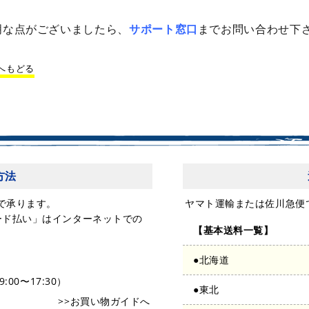
明な点がございましたら、
サポート窓口
までお問い合わせ下
へもどる
方法
で承ります。
ヤマト運輸または佐川急便
ード払い」はインターネットでの
【基本送料一覧】
●北海道
:00〜17:30）
●東北
>>お買い物ガイドへ