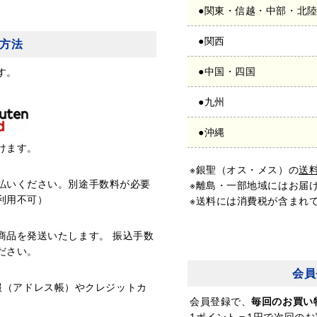
●関東・信越・中部・北
●関西
方法
●中国・四国
す。
●九州
●沖縄
けます。
※銀聖（オス・メス）の
送
払いください。別途手数料が必要
※離島・一部地域にはお届
利用不可）
※送料には消費税が含まれ
商品を発送いたします。 振込手数
ださい。
会員
先情報（アドレス帳）やクレジットカ
会員登録で、
毎回のお買い
。
1ポイント＝1円で次回の