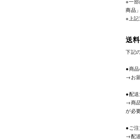
※一
商品
※上
送料
下記
●商
→お
●配
→商
が必
●ご
→配