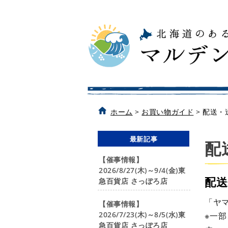
ホーム
>
お買い物ガイド
>
配送・
最新記事
配
【催事情報】
2026/8/27(木)～9/4(金)東
配
急百貨店 さっぽろ店
「ヤ
【催事情報】
2026/7/23(木)～8/5(水)東
※一
急百貨店 さっぽろ店