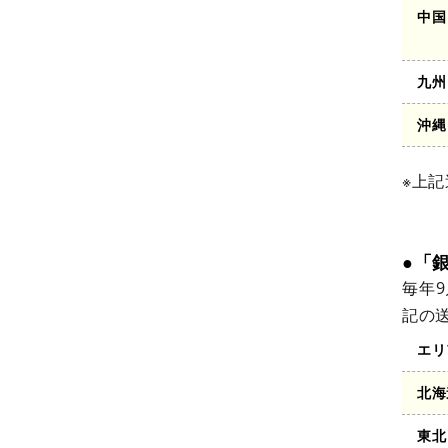
中国
九州
沖縄
※上
●「
毎年
記の
エリ
北海
東北