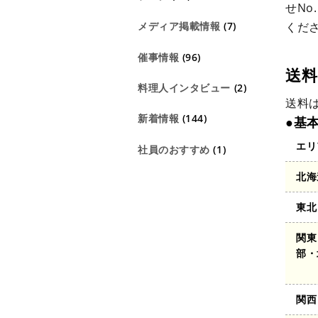
せN
くだ
メディア掲載情報
(7)
催事情報
(96)
送
料理人インタビュー
(2)
送料
新着情報
(144)
●基
エリ
社員のおすすめ
(1)
北海
東北
関東
部・
関西