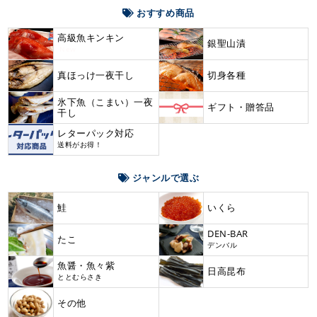
おすすめ商品
高級魚キンキン
銀聖山漬
New
真ほっけ一夜干し
切身各種
氷下魚（こまい）一夜
ギフト・贈答品
干し
レターパック対応
送料がお得！
ジャンルで選ぶ
鮭
いくら
DEN-BAR
たこ
デンバル
魚醤・魚々紫
日高昆布
ととむらさき
その他