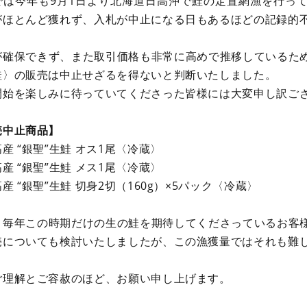
では今年も9月1日より北海道日高沖で鮭の定置網漁を行っ
がほとんど獲れず、入札が中止になる日もあるほどの記録的
が確保できず、また取引価格も非常に高めで推移しているた
鮭〉の販売は中止せざるを得ないと判断いたしました。
開始を楽しみに待っていてくださった皆様には大変申し訳ご
売中止商品】
産 “銀聖”生鮭 オス1尾〈冷蔵〉
産 “銀聖”生鮭 メス1尾〈冷蔵〉
産 “銀聖”生鮭 切身2切（160g）×5パック〈冷蔵〉
、毎年この時期だけの生の鮭を期待してくださっているお客
売についても検討いたしましたが、この漁獲量ではそれも難
ご理解とご容赦のほど、お願い申し上げます。