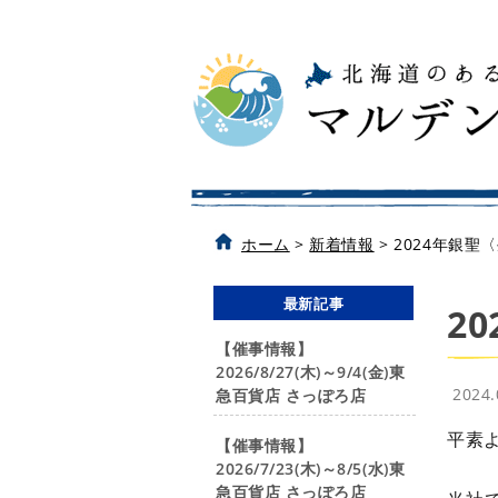
ホーム
>
新着情報
>
2024年銀聖
最新記事
2
【催事情報】
2026/8/27(木)～9/4(金)東
2024
急百貨店 さっぽろ店
平素
【催事情報】
2026/7/23(木)～8/5(水)東
急百貨店 さっぽろ店