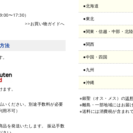
●北海道
:00〜17:30）
●東北
>>お買い物ガイドへ
●関東・信越・中部・北
●関西
方法
●中国・四国
す。
●九州
●沖縄
けます。
※銀聖（オス・メス）の
送
払いください。別途手数料が必要
※離島・一部地域にはお届
利用不可）
※送料には消費税が含まれ
商品を発送いたします。 振込手数
ださい。