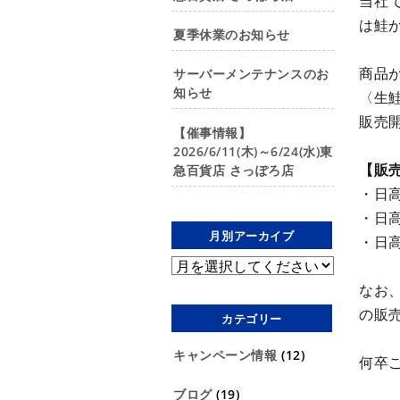
当社
は鮭
夏季休業のお知らせ
商品
サーバーメンテナンスのお
知らせ
〈生
販売
【催事情報】
2026/6/11(木)～6/24(水)東
【販
急百貨店 さっぽろ店
・日高
・日高
月別アーカイブ
・日高
なお
の販
カテゴリー
キャンペーン情報
(12)
何卒
ブログ
(19)