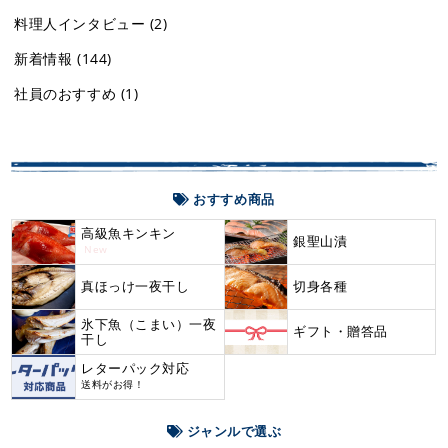
料理人インタビュー
(2)
新着情報
(144)
社員のおすすめ
(1)
おすすめ商品
高級魚キンキン
銀聖山漬
New
真ほっけ一夜干し
切身各種
氷下魚（こまい）一夜
ギフト・贈答品
干し
レターパック対応
送料がお得！
ジャンルで選ぶ