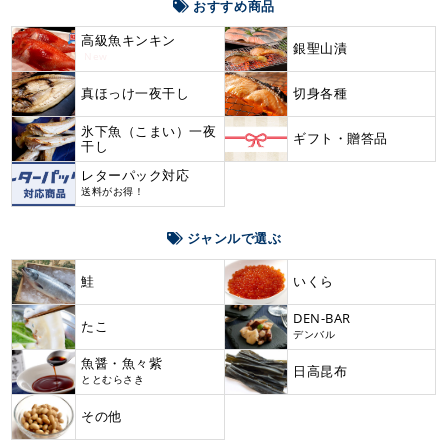
おすすめ商品
高級魚キンキン
銀聖山漬
New
真ほっけ一夜干し
切身各種
氷下魚（こまい）一夜
ギフト・贈答品
干し
レターパック対応
送料がお得！
ジャンルで選ぶ
鮭
いくら
DEN-BAR
たこ
デンバル
魚醤・魚々紫
日高昆布
ととむらさき
その他