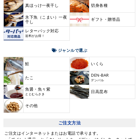
真ほっけ一夜干し
切身各種
氷下魚（こまい）一夜
ギフト・贈答品
干し
レターパック対応
送料がお得！
ジャンルで選ぶ
鮭
いくら
DEN-BAR
たこ
デンバル
魚醤・魚々紫
日高昆布
ととむらさき
その他
ご注文方法
ご注文はインターネットまたはお電話で承ります。