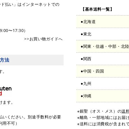
ード払い」はインターネットでの
【基本送料一覧】
●北海道
:00〜17:30）
●東北
>>お買い物ガイドへ
●関東・信越・中部・北
●関西
方法
●中国・四国
す。
●九州
●沖縄
けます。
※銀聖（オス・メス）の
送
払いください。別途手数料が必要
※離島・一部地域にはお届
利用不可）
※送料には消費税が含まれ