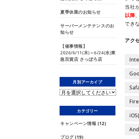
当社
夏季休業のお知らせ
以降
でき
サーバーメンテナンスのお
知らせ
アク
【催事情報】
2026/6/11(木)～6/24(水)東
急百貨店 さっぽろ店
Int
Go
月別アーカイブ
Sa
Fi
カテゴリー
iOS
キャンペーン情報
(12)
An
ブログ
(19)