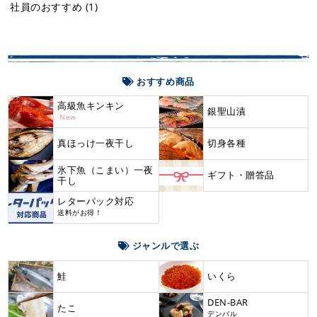
社員のおすすめ
(1)
おすすめ商品
高級魚キンキン
銀聖山漬
New
真ほっけ一夜干し
切身各種
氷下魚（こまい）一夜
ギフト・贈答品
干し
レターパック対応
送料がお得！
ジャンルで選ぶ
鮭
いくら
DEN-BAR
たこ
デンバル