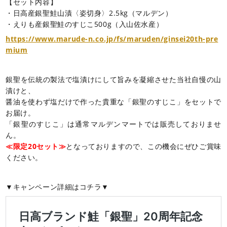
【セット内容】
・日高産銀聖鮭山漬〈姿切身〉2.5kg（マルデン）
・えりも産銀聖鮭のすじこ500g（入山佐水産）
https://www.marude-n.co.jp/fs/maruden/ginsei20th-pre
mium
銀聖を伝統の製法で塩漬けにして旨みを凝縮させた当社自慢の山
漬けと、
醤油を使わず塩だけで作った貴重な「銀聖のすじこ」をセットで
お届け。
「銀聖のすじこ」は通常マルデンマートでは販売しておりませ
ん。
≪限定20セット≫
となっておりますので、この機会にぜひご賞味
ください。
▼キャンペーン詳細はコチラ▼