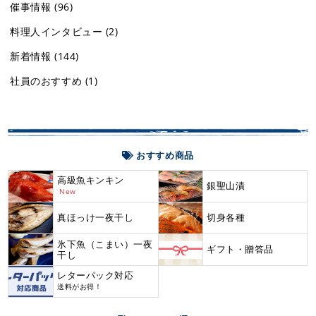
催事情報
(96)
料理人インタビュー
(2)
新着情報
(144)
社員のおすすめ
(1)
おすすめ商品
高級魚キンキン
銀聖山漬
New
真ほっけ一夜干し
切身各種
氷下魚（こまい）一夜
ギフト・贈答品
干し
レターパック対応
送料がお得！