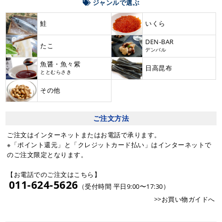
ジャンルで選ぶ
鮭
いくら
DEN-BAR
たこ
デンバル
魚醤・魚々紫
日高昆布
ととむらさき
その他
ご注文方法
ご注文はインターネットまたはお電話で承ります。
※「ポイント還元」と「クレジットカード払い」はインターネットで
のご注文限定となります。
【お電話でのご注文はこちら】
011-624-5626
（受付時間 平日9:00〜17:30）
>>お買い物ガイドへ