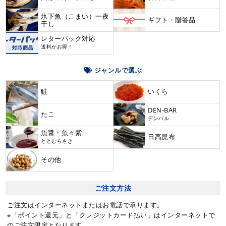
氷下魚（こまい）一夜
ギフト・贈答品
干し
レターパック対応
送料がお得！
ジャンルで選ぶ
鮭
いくら
DEN-BAR
たこ
デンバル
魚醤・魚々紫
日高昆布
ととむらさき
その他
ご注文方法
ご注文はインターネットまたはお電話で承ります。
※「ポイント還元」と「クレジットカード払い」はインターネットで
のご注文限定となります。