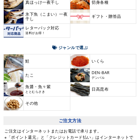
真ほっけ一夜干し
切身各種
氷下魚（こまい）一夜
ギフト・贈答品
干し
レターパック対応
送料がお得！
ジャンルで選ぶ
鮭
いくら
DEN-BAR
たこ
デンバル
魚醤・魚々紫
日高昆布
ととむらさき
その他
ご注文方法
ご注文はインターネットまたはお電話で承ります。
※「ポイント還元」と「クレジットカード払い」はインターネットで