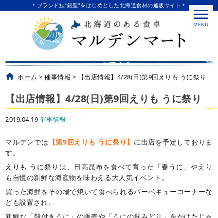
＊ブランド鮭“銀聖”をはじめとした北海道食材の通販サイト＊
MENU
ホーム
>
催事情報
>
【出店情報】4/28(日)第9回えりも うに祭り
【出店情報】4/28(日)第9回えりも うに祭り
2019.04.19
催事情報
マルデンでは
【第9回えりも うに祭り】
に出店を予定しておりま
す。
えりも うに祭り
は、日高昆布を食べて育った「春うに」やえり
も自慢の新鮮な海産物を味わえる大人気イベント。
買った海鮮をその場で焼いて食べられるバーベキューコーナーな
ども設置され、
新鮮な「殻付きうに」の販売や「うにの掴みどり」をかけたじゃ