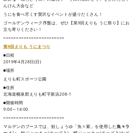
んけん大会など
うにを食べ尽くす贅沢なイベントが盛りだくさん！
ゴールデンウィーク序盤は、ぜひ【第9回えりも うに祭り】にお
立ち寄りください！
========================
第9回えりも うにまつり
■日程
2019年4月28日(日)
■場所
えりも町スポーツ公園
■住所
北海道幌泉郡えりも町字新浜208-1
■開催時間
9:00～14:00
========================
マルデンのブースでは、鮭しょうゆ「魚々紫」を使用した
魚々ラ
ーメン
、鮭ジャーキー(チーズ入)、鱈ジャーキー(チーズ入)など