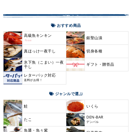
おすすめ商品
高級魚キンキン
銀聖山漬
New
真ほっけ一夜干し
切身各種
氷下魚（こまい）一夜
ギフト・贈答品
干し
レターパック対応
送料がお得！
ジャンルで選ぶ
鮭
いくら
DEN-BAR
たこ
デンバル
魚醤・魚々紫