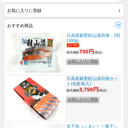
お気に入りに登録
おすすめ商品
日高産銀聖鮭山漬切身 2切
(160g)
700円
販売価格
(税込)
日高産銀聖鮭山漬切身セッ
ト(化粧箱入)
3,750円
販売価格
(税込)
氷下魚（こまい）一夜干し