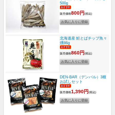
500g
800円
販売価格
(税込)
北海道産 鮭とばチップ魚々
燻86g
860円
販売価格
(税込)
DEN-BAR（デンバル）3種
お試しセット
1,390円
販売価格
(税込)