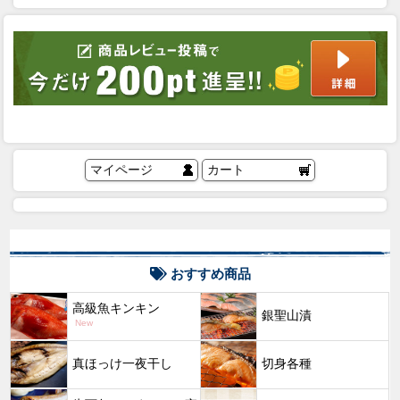
マイページ
カート
おすすめ商品
高級魚キンキン
銀聖山漬
New
真ほっけ一夜干し
切身各種