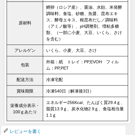
鱒卵（ロシア産）、醤油、水飴、米発酵
調味料、食塩、砂糖、魚醤、昆布エキ
ス、酵母エキス、根昆布だし／調味料
原材料
（アミノ酸等）、pH調整剤、増粘多糖
類、（一部に小麦、大豆、いくら、さけ
を含む）
アレルゲン
いくら、小麦、大豆、さけ
外箱：紙 トレイ：PP,EVOH フィル
包装
ム：PP,PET
配送方法
冷凍宅配
賞味期限
冷凍540日（解凍後3日）
エネルギー256Kcal、たんぱく質29.4ｇ、
栄養成分表示・
脂質13.9ｇ、炭水化物2.9ｇ、食塩相当量
100ｇあたり
1.1ｇ
レビューを書く