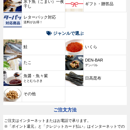
氷下魚（こまい）一夜
ギフト・贈答品
干し
レターパック対応
送料がお得！
ジャンルで選ぶ
鮭
いくら
DEN-BAR
たこ
デンバル
魚醤・魚々紫
日高昆布
ととむらさき
その他
ご注文方法
ご注文はインターネットまたはお電話で承ります。
※「ポイント還元」と「クレジットカード払い」はインターネットでの