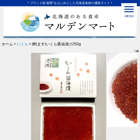
＊ブランド鮭“銀聖”をはじめとした北海道食材の通販サイト＊
MENU
ホーム >
いくら
> 鱒(ます)いくら醤油漬け250g