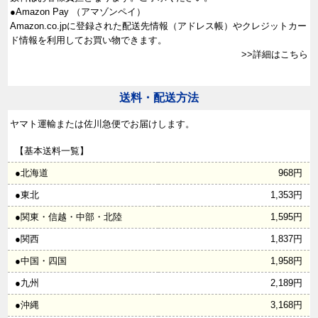
●Amazon Pay （アマゾンペイ）
Amazon.co.jpに登録された配送先情報（アドレス帳）やクレジットカー
ド情報を利用してお買い物できます。
>>詳細はこちら
送料・配送方法
ヤマト運輸または佐川急便でお届けします。
【基本送料一覧】
●北海道
968円
●東北
1,353円
●関東・信越・中部・北陸
1,595円
●関西
1,837円
●中国・四国
1,958円
●九州
2,189円
●沖縄
3,168円