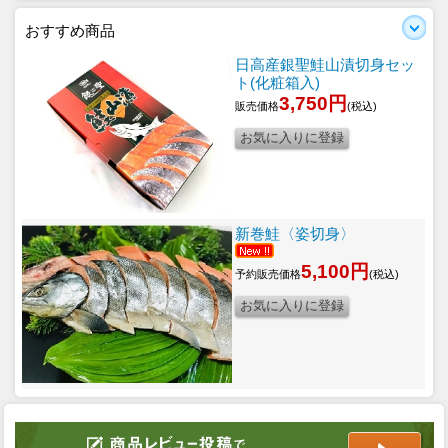
おすすめ商品
日高産銀聖鮭山漬切身セッ
ト(化粧箱入)
3,750円
販売価格
(税込)
新巻鮭〈姿切身〉
5,100円
予約販売価格
(税込)