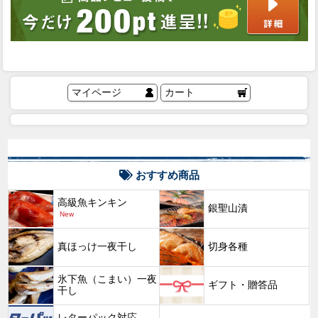
マイページ
カート
おすすめ商品
高級魚キンキン
銀聖山漬
New
真ほっけ一夜干し
切身各種
氷下魚（こまい）一夜
ギフト・贈答品
干し
レターパック対応