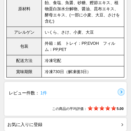
飴、食塩、魚醤、砂糖、鰹節エキス、植
原材料
物蛋白加水分解物、醤油、昆布エキス、
酵母エキス、(一部に小麦、大豆、さけを
含む)
アレルゲン
いくら、さけ、小麦、大豆
外箱：紙 トレイ：PP,EVOH フィル
包装
ム：PP,PET
配送方法
冷凍宅配
賞味期限
冷凍730日（解凍後3日）
レビュー件数：
1件
この商品の平均評価：
5.00
お気に入りに登録