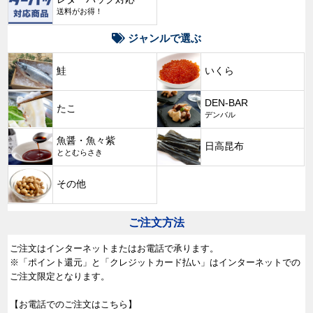
送料がお得！
ジャンルで選ぶ
鮭
いくら
DEN-BAR
たこ
デンバル
魚醤・魚々紫
日高昆布
ととむらさき
その他
ご注文方法
ご注文はインターネットまたはお電話で承ります。
※「ポイント還元」と「クレジットカード払い」はインターネットでの
ご注文限定となります。
【お電話でのご注文はこちら】