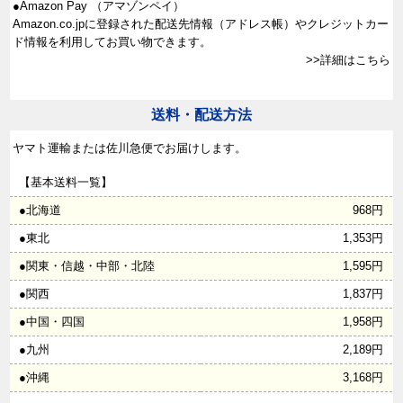
●Amazon Pay （アマゾンペイ）
Amazon.co.jpに登録された配送先情報（アドレス帳）やクレジットカー
ド情報を利用してお買い物できます。
>>詳細はこちら
送料・配送方法
ヤマト運輸または佐川急便でお届けします。
【基本送料一覧】
●北海道
968円
●東北
1,353円
●関東・信越・中部・北陸
1,595円
●関西
1,837円
●中国・四国
1,958円
●九州
2,189円
●沖縄
3,168円