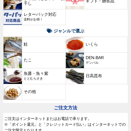
ギフト・贈答品
干し
レターパック対応
送料がお得！
ジャンルで選ぶ
鮭
いくら
DEN-BAR
たこ
デンバル
魚醤・魚々紫
日高昆布
ととむらさき
その他
ご注文方法
ご注文はインターネットまたはお電話で承ります。
※「ポイント還元」と「クレジットカード払い」はインターネットでの
ご注文限定となります。