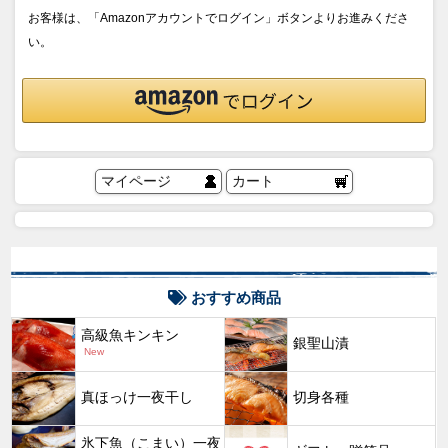
お客様は、「Amazonアカウントでログイン」ボタンよりお進みくださ
い。
マイページ
カート
おすすめ商品
高級魚キンキン
銀聖山漬
New
真ほっけ一夜干し
切身各種
氷下魚（こまい）一夜