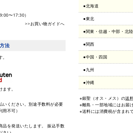
●北海道
:00〜17:30）
●東北
>>お買い物ガイドへ
●関東・信越・中部・北
●関西
方法
●中国・四国
す。
●九州
●沖縄
けます。
※銀聖（オス・メス）の
送
払いください。別途手数料が必要
※離島・一部地域にはお届
利用不可）
※送料には消費税が含まれ
商品を発送いたします。 振込手数
ださい。