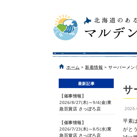
ホーム
>
新着情報
>
サーバーメン
最新記事
サ
【催事情報】
2026/8/27(木)～9/4(金)東
2026
急百貨店 さっぽろ店
平素
【催事情報】
がと
2026/7/23(木)～8/5(水)東
急百貨店 さっぽろ店