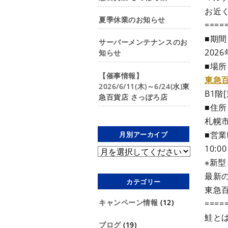
お近
夏季休業のお知らせ
====
■期間
サーバーメンテナンスのお
202
知らせ
■場所
【催事情報】
東急
2026/6/11(木)～6/24(水)東
B1階
急百貨店 さっぽろ店
■住所
札幌
■営
月別アーカイブ
10:0
※新
最新
カテゴリー
東急
キャンペーン情報
(12)
====
鮭と
ブログ
(19)