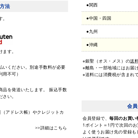
●関西
方法
●中国・四国
す。
●九州
●沖縄
けます。
※銀聖（オス・メス）の
送
払いください。別途手数料が必要
※離島・一部地域にはお届
利用不可）
※送料には消費税が含まれ
商品を発送いたします。 振込手数
ださい。
会員
先情報（アドレス帳）やクレジットカ
会員登録で、
毎回のお買い
。
1ポイント＝1円で次回の
>>詳細はこちら
よく使うお届け先の登録も