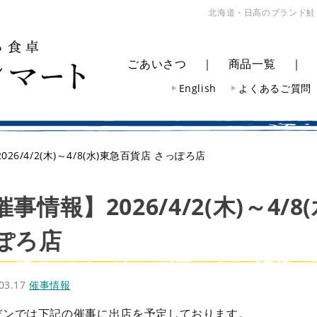
北海道・日高のブランド鮭
ごあいさつ
｜
商品一覧
English
よくあるご質問
26/4/2(木)～4/8(水)東急百貨店 さっぽろ店
催事情報】2026/4/2(木)～4/
ぽろ店
.03.17
催事情報
デンでは下記の催事に出店を予定しております。