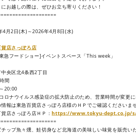
くにお越しの際は、ぜひお立ち寄りください！
====================
6年4月2日(木)～2026年4月8日(水)
百貨店さっぽろ店
[東急フードショー]イベントスペース「This week」
市中央区北4条西2丁目
業時間
0～20:00
型コロナウイルス感染症の拡大防止のため、営業時間が変更
の情報は東急百貨店さっぽろ店様のＨＰでご確認くださいま
百貨店さっぽろ店ＨＰ：
https://www.tokyu-dept.co.jp/
====================
ばチップ魚々燻、鮭切身など北海道の美味しい味覚を販売い